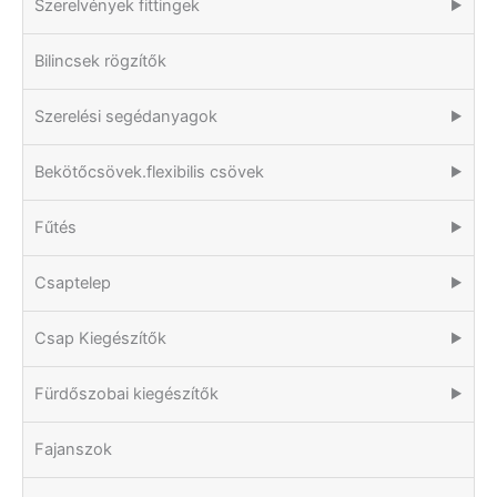
Szerelvények fittingek
▶
Bilincsek rögzítők
Szerelési segédanyagok
▶
Bekötőcsövek.flexibilis csövek
▶
Fűtés
▶
Csaptelep
▶
Csap Kiegészítők
▶
Fürdőszobai kiegészítők
▶
Fajanszok