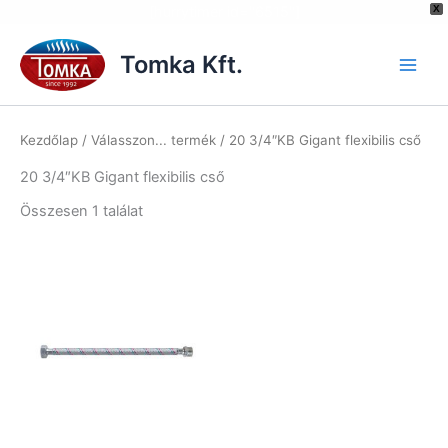
[hurrytimer id="6515"]
X
Skip
to
Tomka Kft.
content
Kezdőlap
/ Válasszon... termék / 20 3/4″KB Gigant flexibilis cső
20 3/4″KB Gigant flexibilis cső
Összesen 1 találat