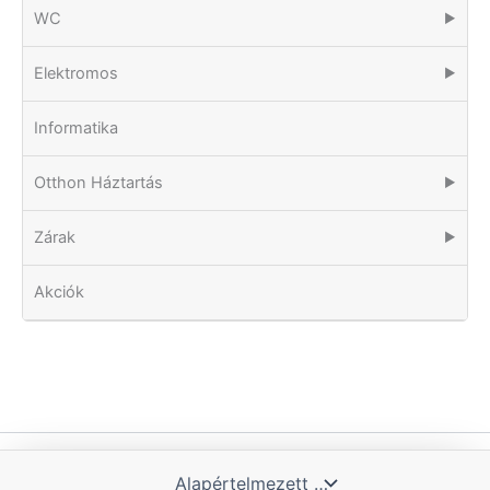
WC
▶
Elektromos
▶
Informatika
Otthon Háztartás
▶
Zárak
▶
Akciók
Copyright © 2026 Tomka Kft. | Powered by Blue Hill IT Solutions