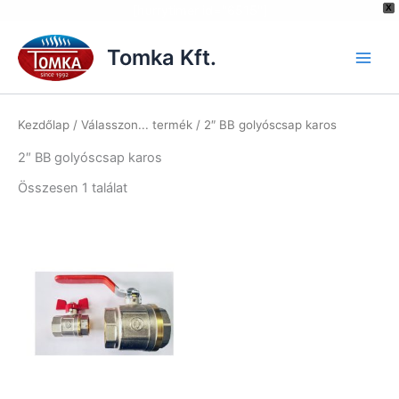
[hurrytimer id="6515"]
X
Skip
to
Tomka Kft.
content
Kezdőlap
/ Válasszon... termék / 2″ BB golyóscsap karos
2″ BB golyóscsap karos
Összesen 1 találat