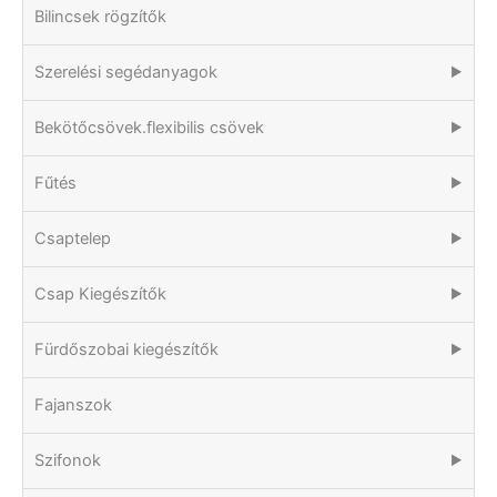
Bilincsek rögzítők
Szerelési segédanyagok
▶
Bekötőcsövek.flexibilis csövek
▶
Fűtés
▶
Csaptelep
▶
Csap Kiegészítők
▶
Fürdőszobai kiegészítők
▶
Fajanszok
Szifonok
▶