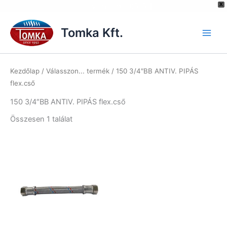
[hurrytimer id="6515"]
X
Skip
to
Tomka Kft.
content
Kezdőlap
/ Válasszon... termék / 150 3/4″BB ANTIV. PIPÁS
flex.cső
150 3/4″BB ANTIV. PIPÁS flex.cső
Összesen 1 találat