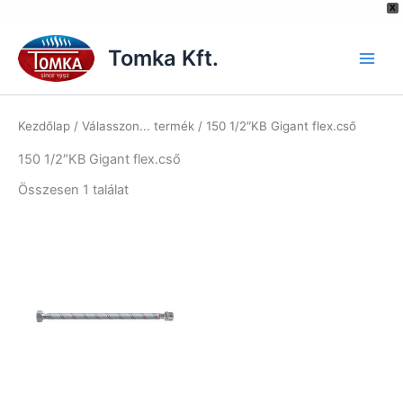
[hurrytimer id="6515"]
X
Skip
to
Tomka Kft.
content
Kezdőlap
/ Válasszon... termék / 150 1/2″KB Gigant flex.cső
150 1/2″KB Gigant flex.cső
Összesen 1 találat