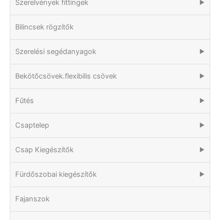
Szerelvények fittingek
▶
Bilincsek rögzítők
Szerelési segédanyagok
▶
Bekötőcsövek.flexibilis csövek
▶
Fűtés
▶
Csaptelep
▶
Csap Kiegészítők
▶
Fürdőszobai kiegészítők
▶
Fajanszok