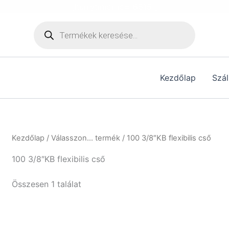
[hurrytimer id="6515"]
Products
search
Kezdőlap
Szál
Kezdőlap
/ Válasszon... termék / 100 3/8″KB flexibilis cső
100 3/8″KB flexibilis cső
Összesen 1 találat