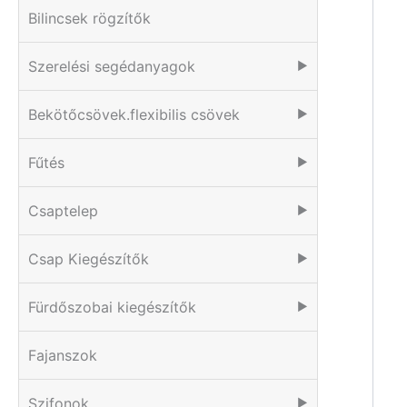
Bilincsek rögzítők
Szerelési segédanyagok
▶
Bekötőcsövek.flexibilis csövek
▶
Fűtés
▶
Csaptelep
▶
Csap Kiegészítők
▶
Fürdőszobai kiegészítők
▶
Fajanszok
Szifonok
▶