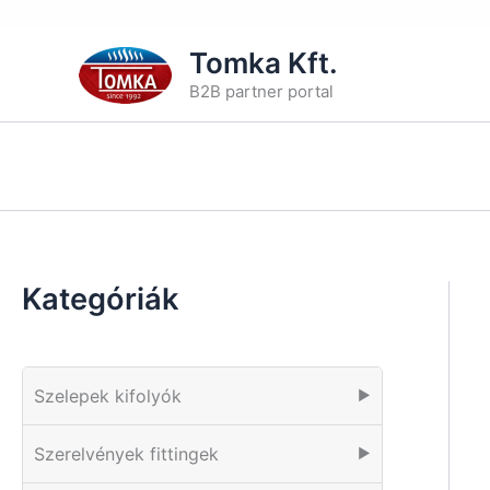
Skip
Tomka Kft.
to
B2B partner portal
content
Kategóriák
Szelepek kifolyók
▶
Szerelvények fittingek
▶