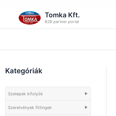
Skip
Tomka Kft.
to
B2B partner portal
content
Kategóriák
Szelepek kifolyók
▶
Szerelvények fittingek
▶