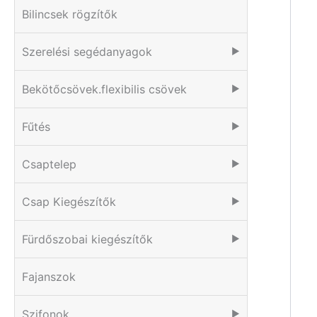
Bilincsek rögzítők
Szerelési segédanyagok
▶
Bekötőcsövek.flexibilis csövek
▶
Fűtés
▶
Csaptelep
▶
Csap Kiegészítők
▶
Fürdőszobai kiegészítők
▶
Fajanszok
Szifonok
▶