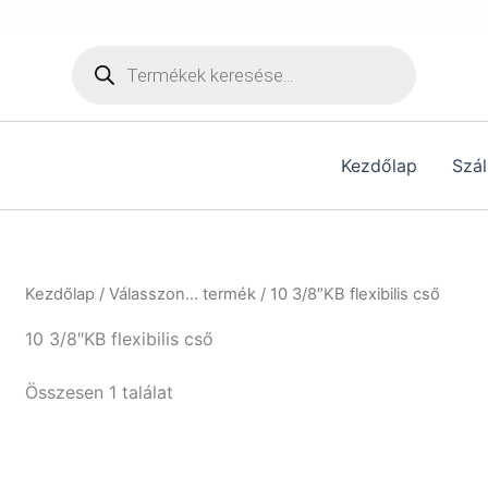
[hurrytimer id="6515"]
Products
search
Kezdőlap
Szál
Kezdőlap
/ Válasszon... termék / 10 3/8″KB flexibilis cső
10 3/8″KB flexibilis cső
Összesen 1 találat