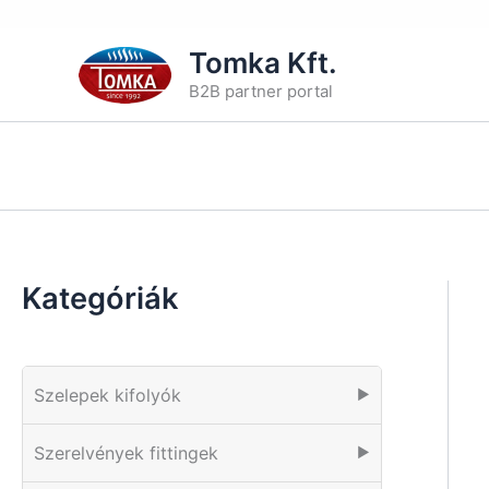
Skip
Tomka Kft.
to
B2B partner portal
content
Kategóriák
Szelepek kifolyók
▶
Szerelvények fittingek
▶