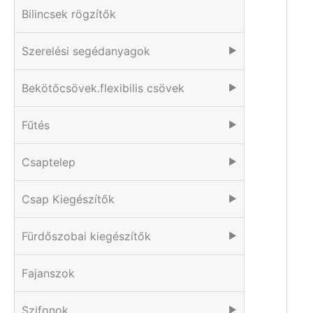
Bilincsek rögzítők
Szerelési segédanyagok
▶
Bekötőcsövek.flexibilis csövek
▶
Fűtés
▶
Csaptelep
▶
Csap Kiegészítők
▶
Fürdőszobai kiegészítők
▶
Fajanszok
Szifonok
▶