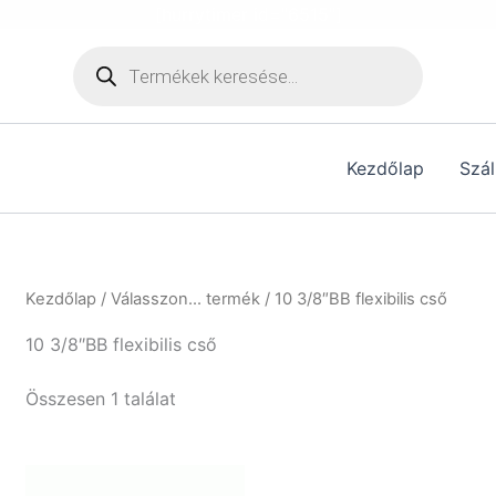
[hurrytimer id="6515"]
Products
search
Kezdőlap
Szál
Kezdőlap
/ Válasszon... termék / 10 3/8″BB flexibilis cső
10 3/8″BB flexibilis cső
Összesen 1 találat