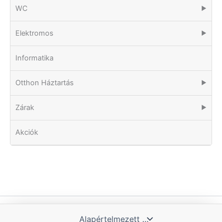
WC
▶
Elektromos
▶
Informatika
Otthon Háztartás
▶
Zárak
▶
Akciók
Copyright © 2026 Tomka Kft. | Powered by Blue Hill IT Solutions