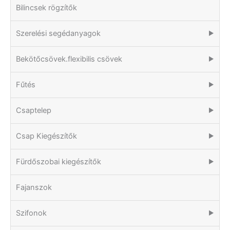
Bilincsek rögzítők
Szerelési segédanyagok
▶
Bekötőcsövek.flexibilis csövek
▶
Fűtés
▶
Csaptelep
▶
Csap Kiegészítők
▶
Fürdőszobai kiegészítők
▶
Fajanszok
Szifonok
▶