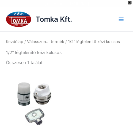
[hurrytimer id="6515"]
X
Skip
to
Tomka Kft.
content
Kezdőlap
/ Válasszon... termék / 1/2″ légtelenítő kézi kulcsos
1/2″ légtelenítő kézi kulcsos
Összesen 1 találat