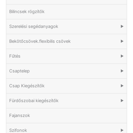
Bilincsek rögzítők
Szerelési segédanyagok
▶
Bekötőcsövek.flexibilis csövek
▶
Fűtés
▶
Csaptelep
▶
Csap Kiegészítők
▶
Fürdőszobai kiegészítők
▶
Fajanszok
Szifonok
▶