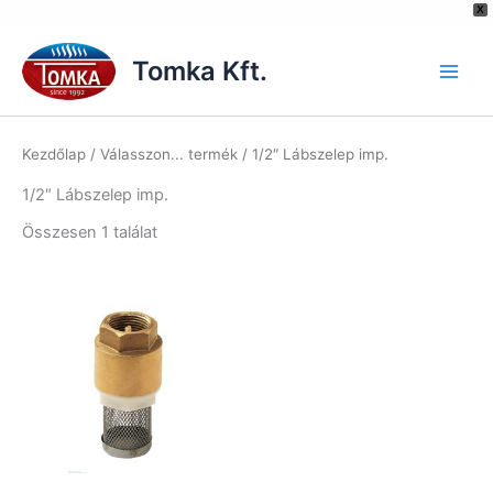
[hurrytimer id="6515"]
X
Skip
to
Tomka Kft.
content
Kezdőlap
/ Válasszon... termék / 1/2″ Lábszelep imp.
1/2″ Lábszelep imp.
Összesen 1 találat