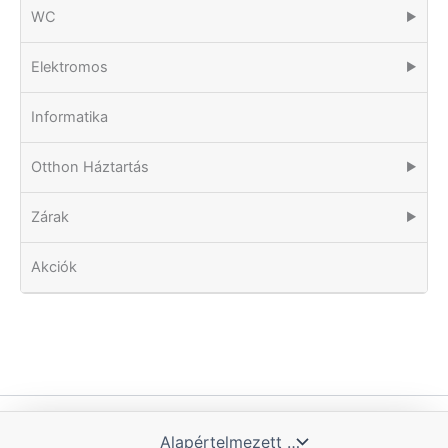
WC
▶
Elektromos
▶
Informatika
Otthon Háztartás
▶
Zárak
▶
Akciók
Copyright © 2026 Tomka Kft. | Powered by Blue Hill IT Solutions