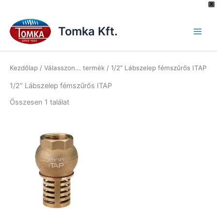
[hurrytimer id="6515"]
X
Skip
to
Tomka Kft.
content
Kezdőlap
/ Válasszon... termék / 1/2″ Lábszelep fémszűrős ITAP
1/2″ Lábszelep fémszűrős ITAP
Összesen 1 találat