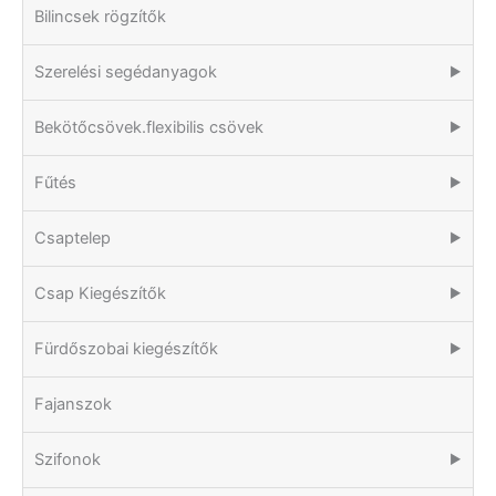
Bilincsek rögzítők
Szerelési segédanyagok
▶
Bekötőcsövek.flexibilis csövek
▶
Fűtés
▶
Csaptelep
▶
Csap Kiegészítők
▶
Fürdőszobai kiegészítők
▶
Fajanszok
Szifonok
▶