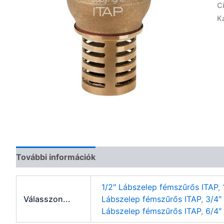
C
K
További információk
1/2″ Lábszelep fémszűrős ITAP
,
Válasszon...
Lábszelep fémszűrős ITAP
,
3/4″
Lábszelep fémszűrős ITAP
,
6/4″