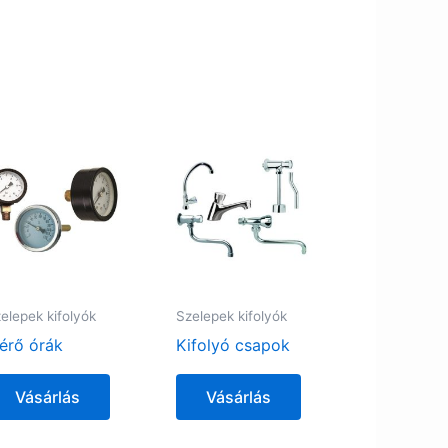
elepek kifolyók
Szelepek kifolyók
érő órák
Kifolyó csapok
Vásárlás
Vásárlás