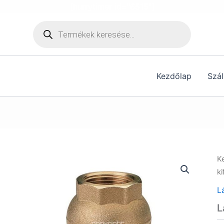
[hurrytimer id="6515"]
Products
search
Kezdőlap
Szál
K
ki
L
L