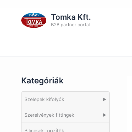
Skip
Tomka Kft.
to
B2B partner portal
content
Kategóriák
Szelepek kifolyók
▶
Szerelvények fittingek
▶
Bilincsek rögzítők