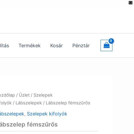
X
lítás
Termékek
Kosár
Pénztár
ezdőlap
/
Üzlet
/
Szelepek
folyók
/
Lábszelepek
/ Lábszelep fémszűrős
ábszelepek
,
Szelepek kifolyók
ábszelep fémszűrős