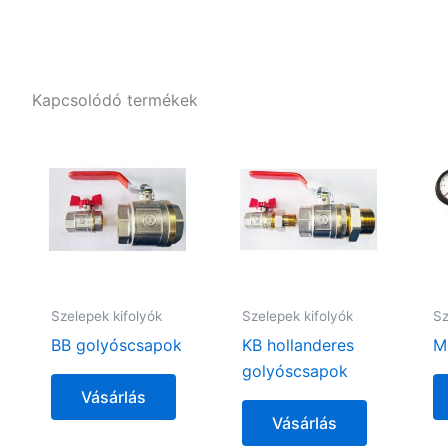
Kapcsolódó termékek
Szelepek kifolyók
Szelepek kifolyók
Sz
BB golyóscsapok
KB hollanderes
M
golyóscsapok
Vásárlás
Vásárlás