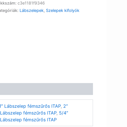
ikkszám:
c3e1181f9346
ategóriák:
Lábszelepek
,
Szelepek kifolyók
1″ Lábszelep fémszűrős ITAP
,
2″
 Lábszelep fémszűrős ITAP
,
5/4″
 Lábszelep fémszűrős ITAP