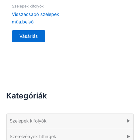
Szelepek kifolyók
Visszacsapó szelepek
müa.belső
Vásárlás
Kategóriák
Szelepek kifolyók
▶
Szerelvények fittingek
▶