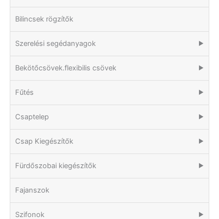
Bilincsek rögzítők
Szerelési segédanyagok
▶
Bekötőcsövek.flexibilis csövek
▶
Fűtés
▶
Csaptelep
▶
Csap Kiegészítők
▶
Fürdőszobai kiegészítők
▶
Fajanszok
Szifonok
▶