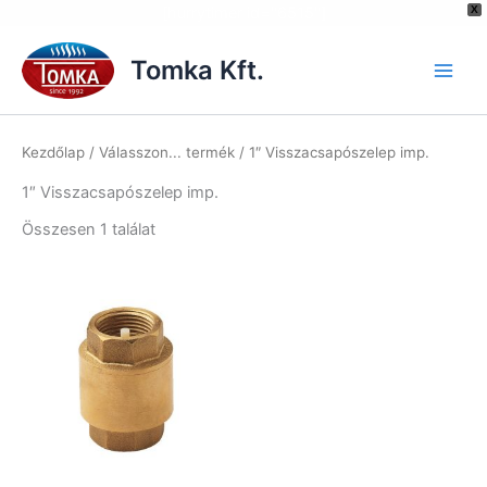
[hurrytimer id="6515"]
X
Skip
to
Tomka Kft.
content
Kezdőlap
/ Válasszon... termék / 1″ Visszacsapószelep imp.
1″ Visszacsapószelep imp.
Összesen 1 találat