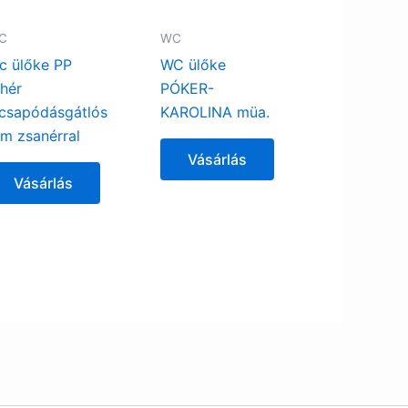
C
WC
c ülőke PP
WC ülőke
ehér
PÓKER-
ecsapódásgátlós
KAROLINA müa.
ém zsanérral
Vásárlás
Vásárlás