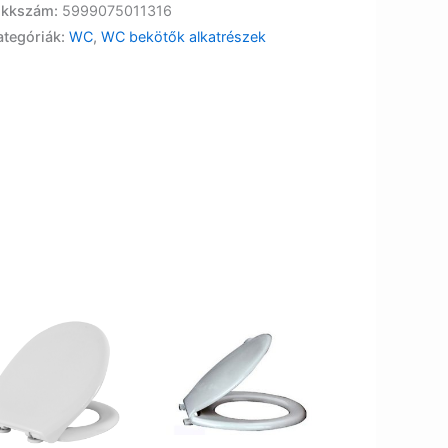
ikkszám:
5999075011316
ategóriák:
WC
,
WC bekötők alkatrészek