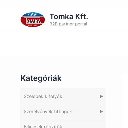
Skip
Tomka Kft.
to
B2B partner portal
content
Kategóriák
Szelepek kifolyók
▶
Szerelvények fittingek
▶
Bilincsek rögzítők