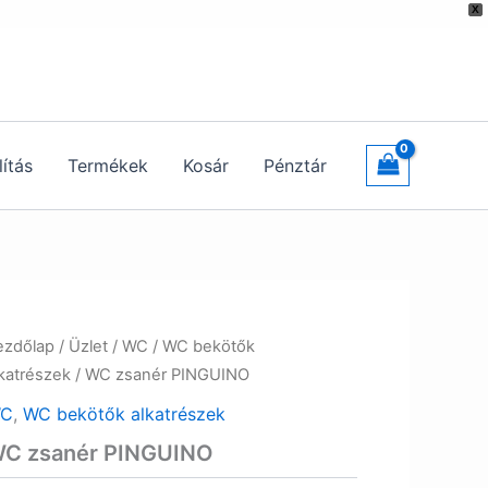
X
lítás
Termékek
Kosár
Pénztár
ezdőlap
/
Üzlet
/
WC
/
WC bekötők
lkatrészek
/ WC zsanér PINGUINO
C
,
WC bekötők alkatrészek
C zsanér PINGUINO