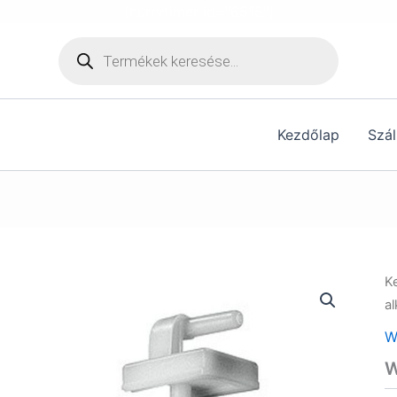
[hurrytimer id="6515"]
Products
search
Kezdőlap
Szál
K
a
W
W