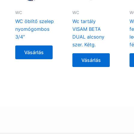
WC
WC
W
WC öblítő szelep
Wc tartály
W
nyomógombos
VISAM BETA
f
3/4″
DUAL alcsony
l
szer. Kétg.
f
Vásárlás
Vásárlás