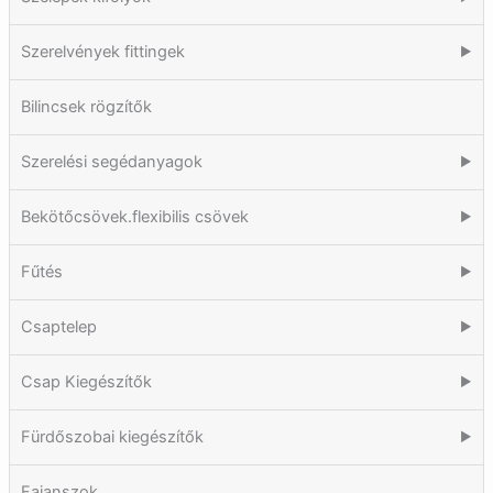
Szerelvények fittingek
▶
Bilincsek rögzítők
Szerelési segédanyagok
▶
Bekötőcsövek.flexibilis csövek
▶
Fűtés
▶
Csaptelep
▶
Csap Kiegészítők
▶
Fürdőszobai kiegészítők
▶
Fajanszok