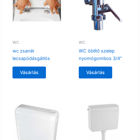
WC
WC
wc zsanér
WC öblítő szelep
lecsapódásgátlós
nyomógombos 3/4″
Vásárlás
Vásárlás