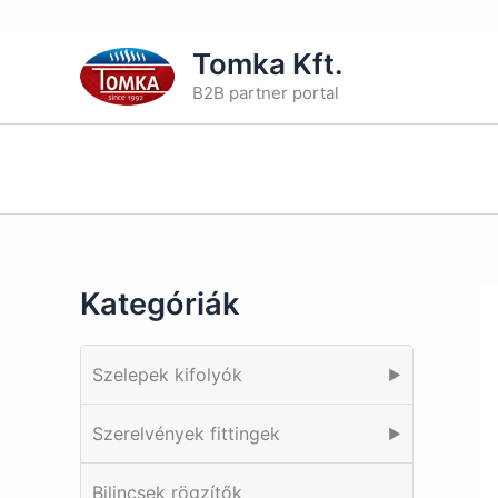
Skip
Tomka Kft.
to
B2B partner portal
content
Kategóriák
Szelepek kifolyók
▶
Szerelvények fittingek
▶
Bilincsek rögzítők