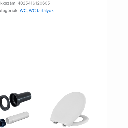
ikkszám:
4025416120605
ategóriák:
WC
,
WC tartályok