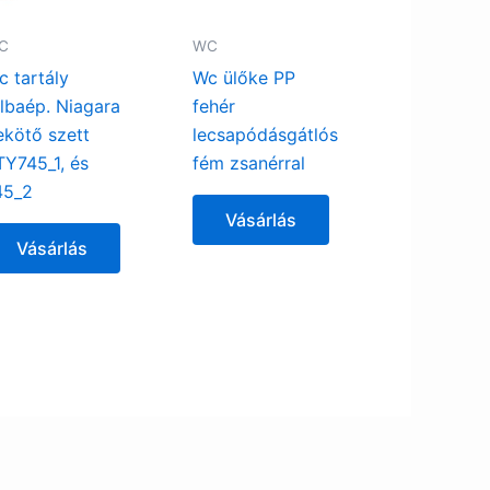
C
WC
c tartály
Wc ülőke PP
albaép. Niagara
fehér
ekötő szett
lecsapódásgátlós
TY745_1, és
fém zsanérral
45_2
Vásárlás
Vásárlás