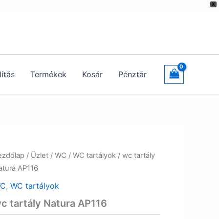
X
lítás
Termékek
Kosár
Pénztár
ezdőlap
/
Üzlet
/
WC
/
WC tartályok
/ wc tartály
atura AP116
C
,
WC tartályok
c tartály Natura AP116