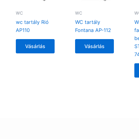
WC
WC
W
wc tartály Rió
WC tartály
W
AP110
Fontana AP-112
f
b
Vásárlás
Vásárlás
S
7