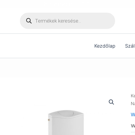
[hurrytimer id="6515"]
Products
search
Kezdőlap
Szál
K
N
W
w