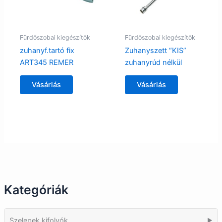
Fürdőszobai kiegészítők
Fürdőszobai kiegészítők
zuhanyf.tartó fix
Zuhanyszett “KIS”
ART345 REMER
zuhanyrúd nélkül
Vásárlás
Vásárlás
Kategóriák
Szelepek kifolyók
▶