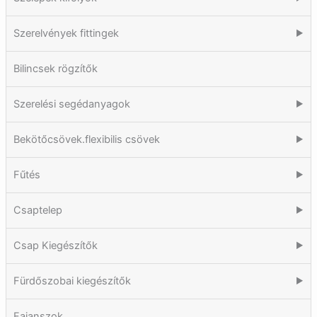
Szerelvények fittingek
▶
Bilincsek rögzítők
Szerelési segédanyagok
▶
Bekötőcsövek.flexibilis csövek
▶
Fűtés
▶
Csaptelep
▶
Csap Kiegészítők
▶
Fürdőszobai kiegészítők
▶
Fajanszok