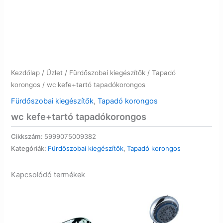
Kezdőlap
/
Üzlet
/
Fürdőszobai kiegészítők
/
Tapadó
korongos
/ wc kefe+tartó tapadókorongos
Fürdőszobai kiegészítők
,
Tapadó korongos
wc kefe+tartó tapadókorongos
Cikkszám:
5999075009382
Kategóriák:
Fürdőszobai kiegészítők
,
Tapadó korongos
Kapcsolódó termékek