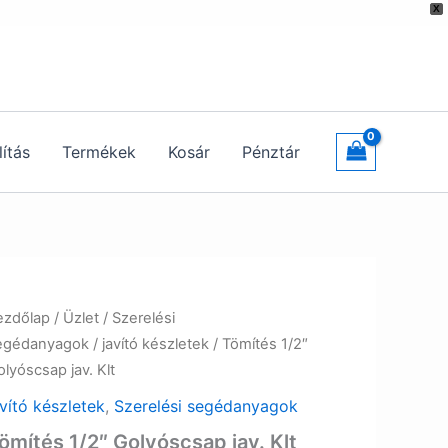
X
lítás
Termékek
Kosár
Pénztár
ezdőlap
/
Üzlet
/
Szerelési
egédanyagok
/
javító készletek
/ Tömítés 1/2″
lyóscsap jav. Klt
avító készletek
,
Szerelési segédanyagok
ömítés 1/2″ Golyóscsap jav. Klt