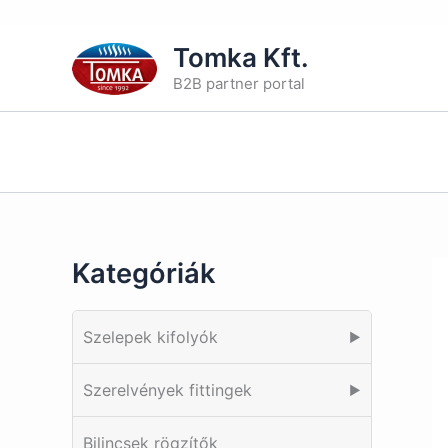
Skip
Tomka Kft.
to
B2B partner portal
content
Kategóriák
Szelepek kifolyók
▶
Szerelvények fittingek
▶
Bilincsek rögzítők