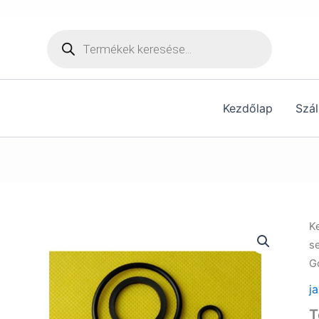
[hurrytimer id="6515"]
Products
search
Kezdőlap
Szál
K
s
Go
j
T