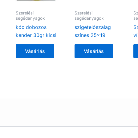
Szerelési
Szerelési
Sz
segédanyagok
segédanyagok
s
kóc dobozos
szigetelőszalag
S
kender 30gr kicsi
színes 25×19
v
Vásárlás
Vásárlás