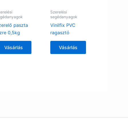
erelési
Szerelési
egédanyagok
segédanyagok
zerelő paszta
Vinilfix PVC
ízre 0,5kg
ragasztó
Vásárlás
Vásárlás