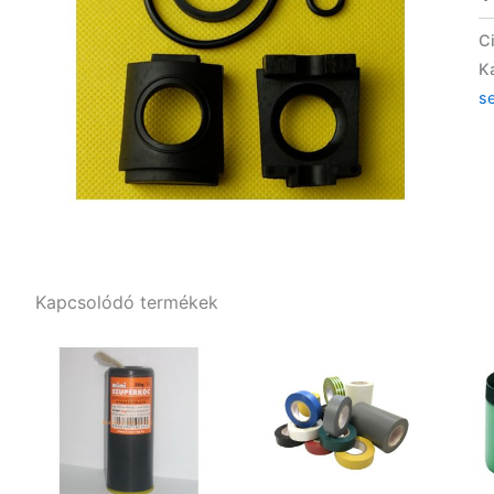
C
K
s
Kapcsolódó termékek