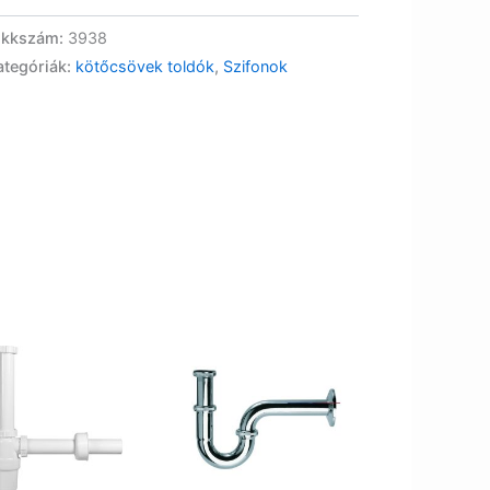
ikkszám:
3938
ategóriák:
kötőcsövek toldók
,
Szifonok