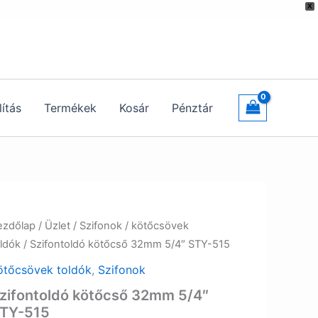
X
lítás
Termékek
Kosár
Pénztár
ezdőlap
/
Üzlet
/
Szifonok
/
kötőcsövek
oldók
/ Szifontoldó kötőcső 32mm 5/4″ STY-515
ötőcsövek toldók
,
Szifonok
zifontoldó kötőcső 32mm 5/4″
TY-515