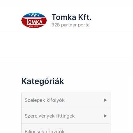
Skip
Tomka Kft.
to
B2B partner portal
content
Kategóriák
Szelepek kifolyók
▶
Szerelvények fittingek
▶
Bilincsek rögzítők