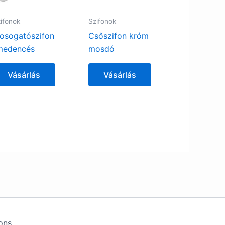
ifonok
Szifonok
osogatószifon
Csőszifon króm
medencés
mosdó
Vásárlás
Vásárlás
ons