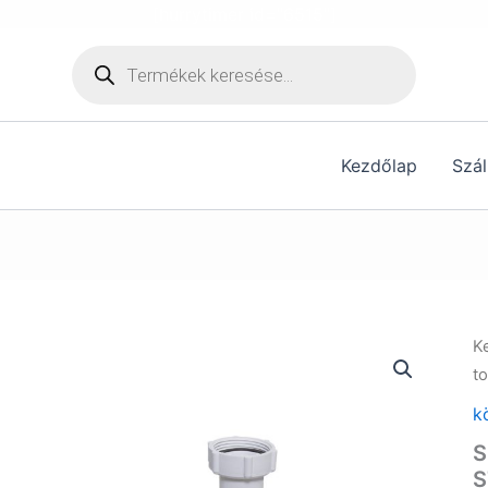
[hurrytimer id="6515"]
Products
search
Kezdőlap
Szál
K
t
k
S
S