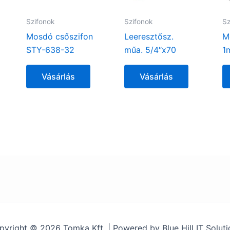
Szifonok
Szifonok
Sz
Mosdó csőszifon
Leeresztősz.
M
STY-638-32
műa. 5/4″x70
1
Vásárlás
Vásárlás
pyright © 2026 Tomka Kft. | Powered by Blue Hill IT Soluti