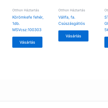
Otthon Háztartás
Otthon Háztartás
Ot
Körömkefe fehér,
Vállfa, fa.
S
1db.
Csúszásgátlós
G
MSVcsz:100303
5
Vásárlás
Vásárlás