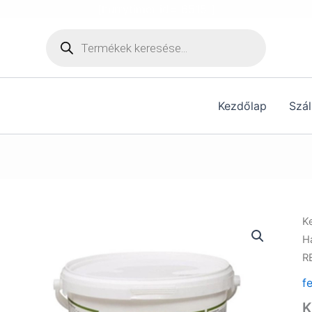
[hurrytimer id="6515"]
Products
search
Kezdőlap
Szál
K
H
R
f
K