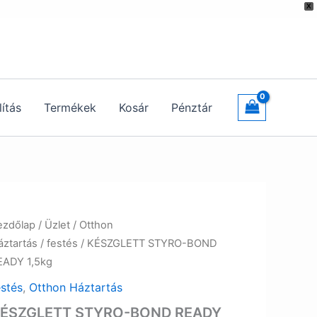
X
lítás
Termékek
Kosár
Pénztár
ezdőlap
/
Üzlet
/
Otthon
áztartás
/
festés
/ KÉSZGLETT STYRO-BOND
EADY 1,5kg
estés
,
Otthon Háztartás
ÉSZGLETT STYRO-BOND READY