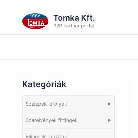
Skip
Tomka Kft.
to
B2B partner portal
content
Kategóriák
Szelepek kifolyók
▶
Szerelvények fittingek
▶
Bilincsek rögzítők