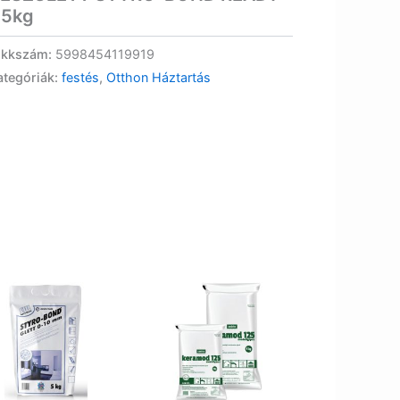
,5kg
ikkszám:
5998454119919
ategóriák:
festés
,
Otthon Háztartás