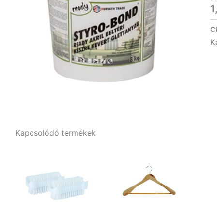
1
C
K
Kapcsolódó termékek