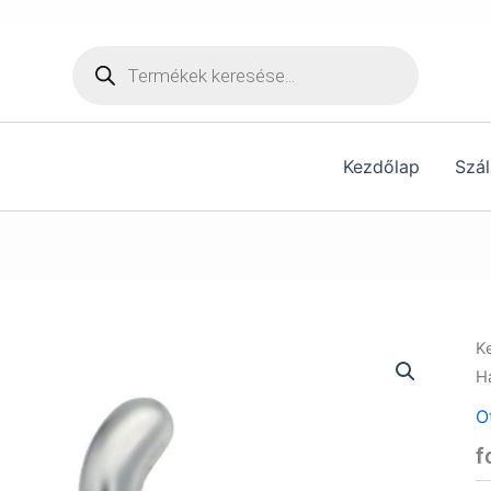
[hurrytimer id="6515"]
Products
search
Kezdőlap
Szál
K
H
O
f