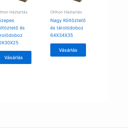
thon Háztartás
Otthon Háztartás
özepes
Nagy Költöztető
öltöztető és
és tárolódoboz
árolódoboz
64X34X35
0X30X25
Vásárlás
Vásárlás