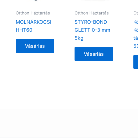
Otthon Háztartás
Otthon Háztartás
Ot
MOLNÁRKOCSI
STYRO-BOND
K
HHT60
GLETT 0-3 mm
K
5kg
t
Vásárlás
5
Vásárlás