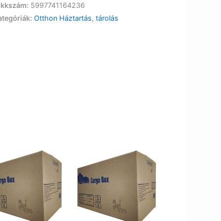
ikkszám:
5997741164236
ategóriák:
Otthon Háztartás
,
tárolás