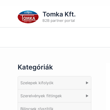
Skip
Tomka Kft.
to
B2B partner portal
content
Kategóriák
Szelepek kifolyók
▶
Szerelvények fittingek
▶
Bilincsek rögzítők