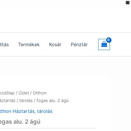
X
lítás
Termékek
Kosár
Pénztár
ezdőlap
/
Üzlet
/
Otthon
áztartás
/
tárolás
/ fogas alu. 2 ágú
tthon Háztartás
,
tárolás
ogas alu. 2 ágú