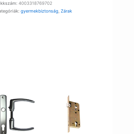
ikkszám:
4003318769702
ategóriák:
gyermekbiztonság
,
Zárak