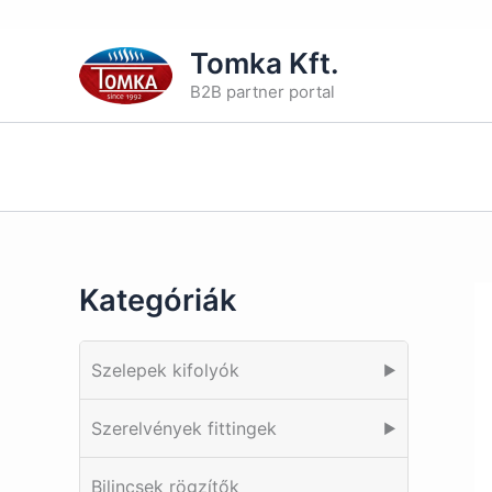
Skip
Tomka Kft.
to
B2B partner portal
content
Kategóriák
Szelepek kifolyók
▶
Szerelvények fittingek
▶
Bilincsek rögzítők