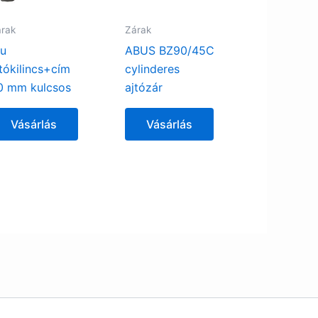
rak
Zárak
lu
ABUS BZ90/45C
jtókilincs+cím
cylinderes
0 mm kulcsos
ajtózár
Vásárlás
Vásárlás