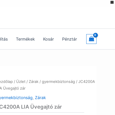
X
lítás
Termékek
Kosár
Pénztár
ezdőlap
/
Üzlet
/
Zárak
/
gyermekbiztonság
/ JC4200A
A Üvegajtó zár
yermekbiztonság
,
Zárak
C4200A LIA Üvegajtó zár