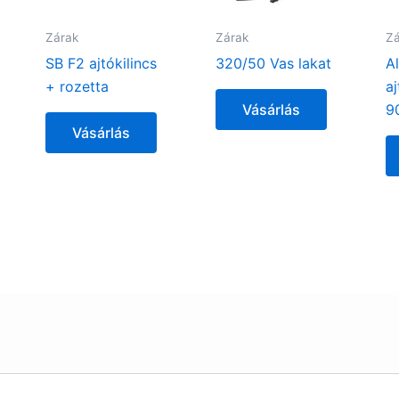
Zárak
Zárak
Zá
SB F2 ajtókilincs
320/50 Vas lakat
A
+ rozetta
a
Vásárlás
9
Vásárlás