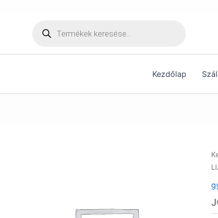
[hurrytimer id="6515"]
Products
search
Kezdőlap
Szál
K
LI
g
J