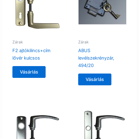
Zárak
Zárak
F2 ajtókilincs+cím
ABUS
lővér kulcsos
levélszekrényzár,
494/20
Vásárlás
Vásárlás