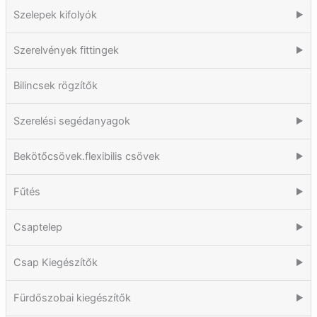
Szelepek kifolyók
▶
Szerelvények fittingek
▶
Bilincsek rögzítők
Szerelési segédanyagok
▶
Bekötőcsövek.flexibilis csövek
▶
Fűtés
▶
Csaptelep
▶
Csap Kiegészítők
▶
Fürdőszobai kiegészítők
▶