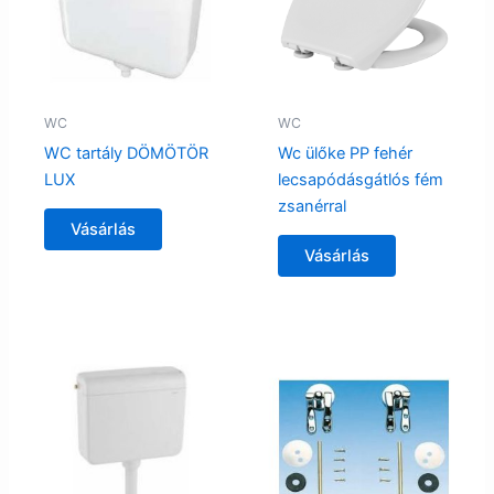
WC
WC
WC tartály DÖMÖTÖR
Wc ülőke PP fehér
LUX
lecsapódásgátlós fém
zsanérral
Vásárlás
Vásárlás