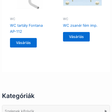
WC
WC
WC tartály Fontana
WC zsanér fém imp.
AP-112
Vásárlás
Vásárlás
Kategóriák
Szelepek kifolyók
▶