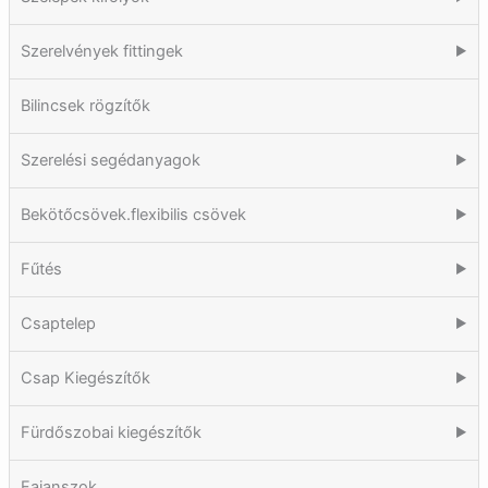
Szerelvények fittingek
▶
Bilincsek rögzítők
Szerelési segédanyagok
▶
Bekötőcsövek.flexibilis csövek
▶
Fűtés
▶
Csaptelep
▶
Csap Kiegészítők
▶
Fürdőszobai kiegészítők
▶
Fajanszok