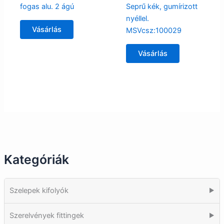
fogas alu. 2 ágú
Seprű kék, gumírizott
nyéllel.
Vásárlás
MSVcsz:100029
Vásárlás
Kategóriák
Szelepek kifolyók
▶
Szerelvények fittingek
▶