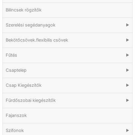
Bilincsek rögzítők
Szerelési segédanyagok
▶
Bekötőcsövek.flexibilis csövek
▶
Fűtés
▶
Csaptelep
▶
Csap Kiegészítők
▶
Fürdőszobai kiegészítők
▶
Fajanszok
Szifonok
▶