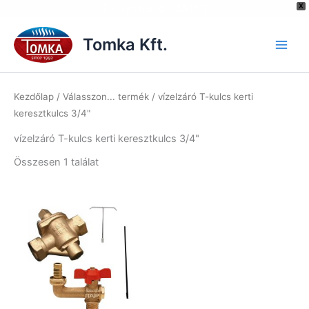
[hurrytimer id="6515"]
X
Skip
to
Tomka Kft.
content
Kezdőlap
/ Válasszon... termék / vízelzáró T-kulcs kerti
keresztkulcs 3/4"
vízelzáró T-kulcs kerti keresztkulcs 3/4"
Összesen 1 találat