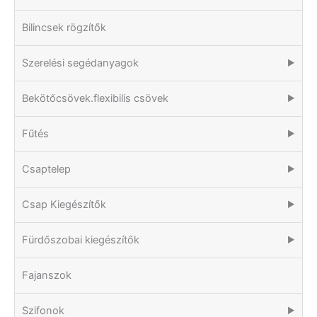
Bilincsek rögzítők
Szerelési segédanyagok
▶
Bekötőcsövek.flexibilis csövek
▶
Fűtés
▶
Csaptelep
▶
Csap Kiegészítők
▶
Fürdőszobai kiegészítők
▶
Fajanszok
Szifonok
▶