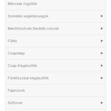
Bilincsek rögzítők
Szerelési segédanyagok
▶
Bekötőcsövek.flexibilis csövek
▶
Fűtés
▶
Csaptelep
▶
Csap Kiegészítők
▶
Fürdőszobai kiegészítők
▶
Fajanszok
Szifonok
▶