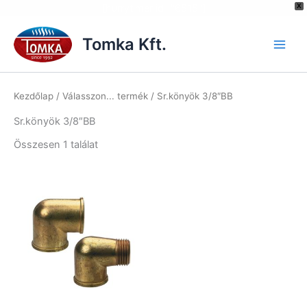
[hurrytimer id="6515"]
X
Skip
to
Tomka Kft.
content
Kezdőlap
/ Válasszon... termék / Sr.könyök 3/8″BB
Sr.könyök 3/8″BB
Összesen 1 találat