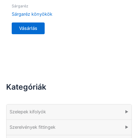
Sárgaréz
Sárgaréz könyökök
Vásárlás
Kategóriák
Szelepek kifolyók
▶
Szerelvények fittingek
▶