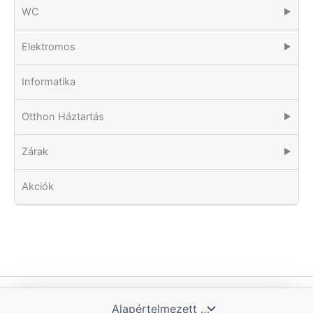
WC
▶
Elektromos
▶
Informatika
Otthon Háztartás
▶
Zárak
▶
Akciók
Copyright © 2026 Tomka Kft. | Powered by Blue Hill IT Solutions