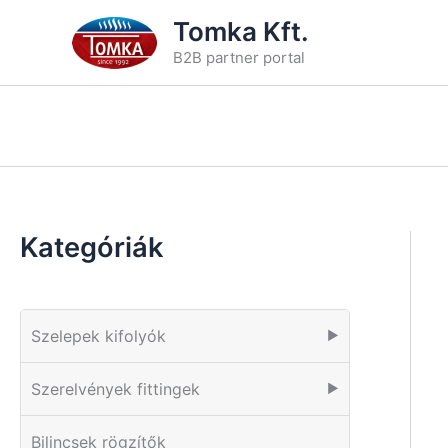
Skip
Tomka Kft.
to
B2B partner portal
content
Kategóriák
Szelepek kifolyók
▶
Szerelvények fittingek
▶
Bilincsek rögzítők