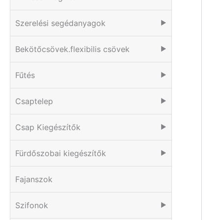
Szerelési segédanyagok
▶
Bekötőcsövek.flexibilis csövek
▶
Fűtés
▶
Csaptelep
▶
Csap Kiegészítők
▶
Fürdőszobai kiegészítők
▶
Fajanszok
Szifonok
▶