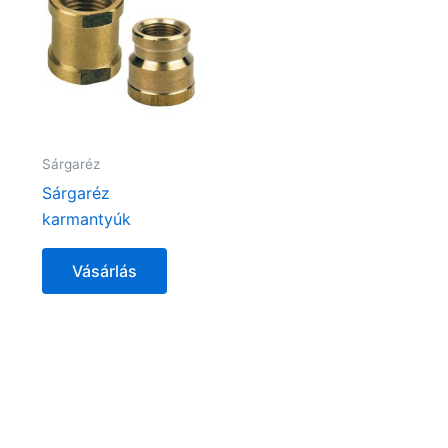
Sárgaréz
Sárgaréz
karmantyúk
Vásárlás