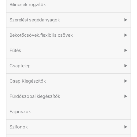
Bilincsek rögzítők
Szerelési segédanyagok
▶
Bekötőcsövek.flexibilis csövek
▶
Fűtés
▶
Csaptelep
▶
Csap Kiegészítők
▶
Fürdőszobai kiegészítők
▶
Fajanszok
Szifonok
▶