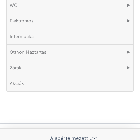
WC
▶
Elektromos
▶
Informatika
Otthon Háztartás
▶
Zárak
▶
Akciók
Copyright © 2026 Tomka Kft. | Powered by Blue Hill IT Solutions