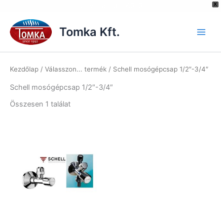
[hurrytimer id="6515"]
X
Skip
to
Tomka Kft.
content
Kezdőlap
/ Válasszon... termék / Schell mosógépcsap 1/2″-3/4″
Schell mosógépcsap 1/2″-3/4″
Összesen 1 találat