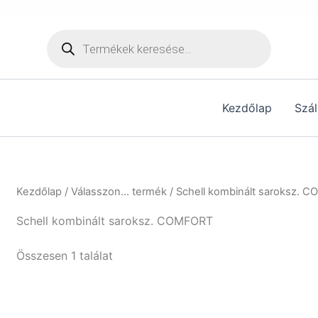
[hurrytimer id="6515"]
Products
search
Kezdőlap
Szál
Kezdőlap
/ Válasszon... termék / Schell kombinált saroksz.
Schell kombinált saroksz. COMFORT
Összesen 1 találat