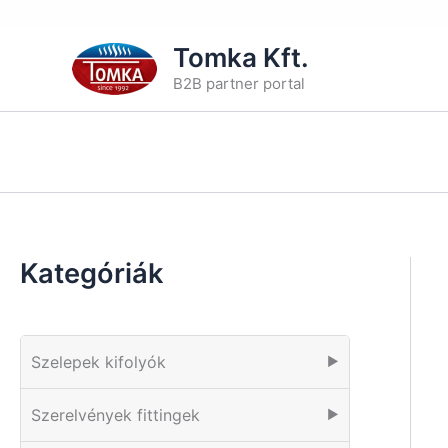
Skip
Tomka Kft.
to
B2B partner portal
content
Kategóriák
Szelepek kifolyók
▶
Szerelvények fittingek
▶