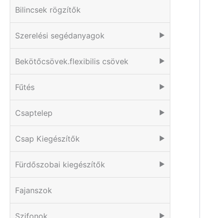
Bilincsek rögzítők
Szerelési segédanyagok
▶
Bekötőcsövek.flexibilis csövek
▶
Fűtés
▶
Csaptelep
▶
Csap Kiegészítők
▶
Fürdőszobai kiegészítők
▶
Fajanszok
Szifonok
▶