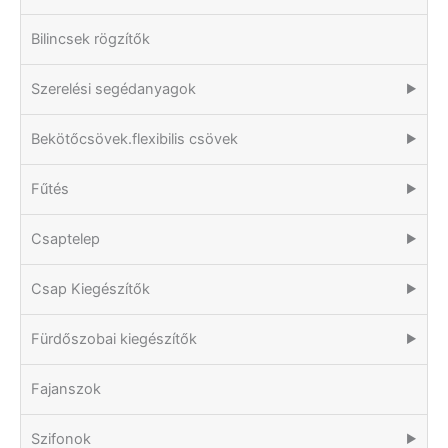
Bilincsek rögzítők
Szerelési segédanyagok
▶
Bekötőcsövek.flexibilis csövek
▶
Fűtés
▶
Csaptelep
▶
Csap Kiegészítők
▶
Fürdőszobai kiegészítők
▶
Fajanszok
Szifonok
▶