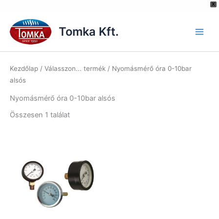
[hurrytimer id="6515"]
X
Skip
to
Tomka Kft.
content
Kezdőlap
/ Válasszon... termék / Nyomásmérő óra 0-10bar
alsós
Nyomásmérő óra 0-10bar alsós
Összesen 1 találat