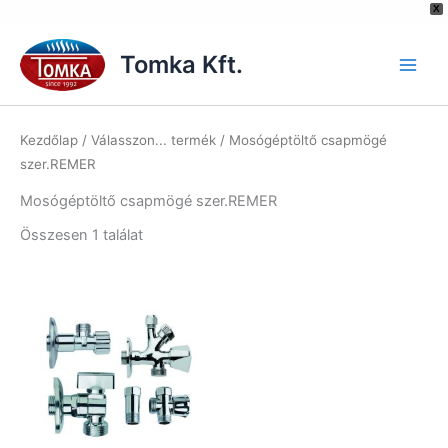
[hurrytimer id="6515"]
X
Skip
to
Tomka Kft.
content
Kezdőlap
/ Válasszon... termék / Mosógéptöltő csapmögé
szer.REMER
Mosógéptöltő csapmögé szer.REMER
Összesen 1 találat