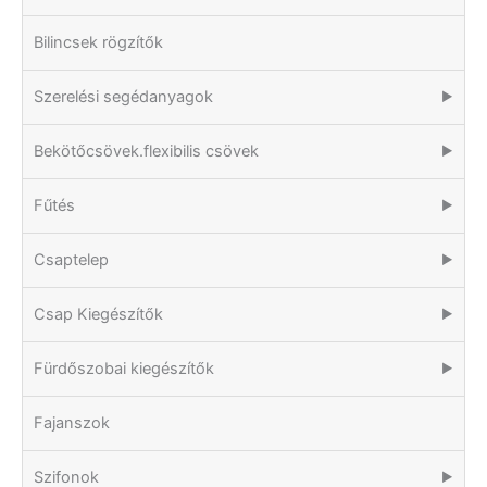
Bilincsek rögzítők
Szerelési segédanyagok
▶
Bekötőcsövek.flexibilis csövek
▶
Fűtés
▶
Csaptelep
▶
Csap Kiegészítők
▶
Fürdőszobai kiegészítők
▶
Fajanszok
Szifonok
▶