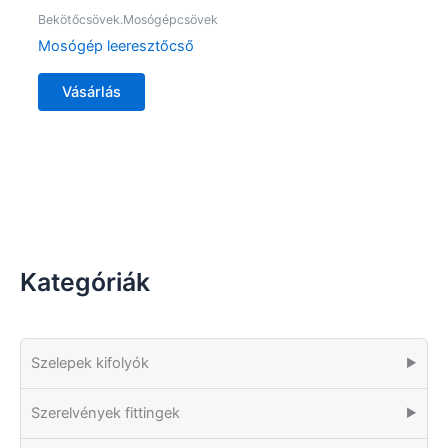
Bekötőcsövek.Mosógépcsövek
Mosógép leeresztőcső
Vásárlás
Kategóriák
Szelepek kifolyók
▶
Szerelvények fittingek
▶