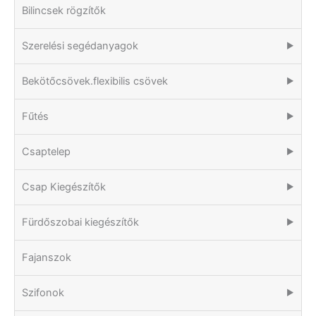
Bilincsek rögzítők
Szerelési segédanyagok
▶
Bekötőcsövek.flexibilis csövek
▶
Fűtés
▶
Csaptelep
▶
Csap Kiegészítők
▶
Fürdőszobai kiegészítők
▶
Fajanszok
Szifonok
▶