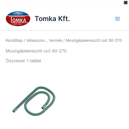
[hurrytimer id="6515"]
X
Skip
to
Tomka Kft.
content
Kezdőlap
/ Válasszon... termék / Mosógépleeresztő cső 90-270
Mosógépleeresztő cső 90-270
Összesen 1 találat