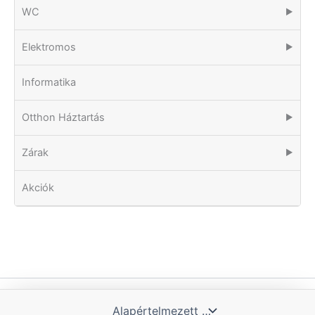
WC
▶
Elektromos
▶
Informatika
Otthon Háztartás
▶
Zárak
▶
Akciók
Copyright © 2026 Tomka Kft. | Powered by Blue Hill IT Solutions