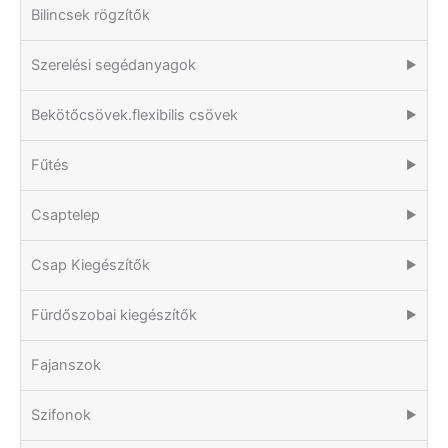
Bilincsek rögzítők
Szerelési segédanyagok
▶
Bekötőcsövek.flexibilis csövek
▶
Fűtés
▶
Csaptelep
▶
Csap Kiegészítők
▶
Fürdőszobai kiegészítők
▶
Fajanszok
Szifonok
▶