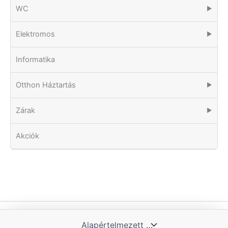
WC
▶
Elektromos
▶
Informatika
Otthon Háztartás
▶
Zárak
▶
Akciók
Copyright © 2026 Tomka Kft. | Powered by Blue Hill IT Solutions