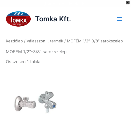
[hurrytimer id="6515"]
X
Skip
to
Tomka Kft.
content
Kezdőlap
/ Válasszon... termék / MOFÉM 1/2″-3/8″ sarokszelep
MOFÉM 1/2″-3/8″ sarokszelep
Összesen 1 találat