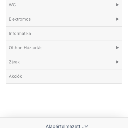
WC
▶
Elektromos
▶
Informatika
Otthon Háztartás
▶
Zárak
▶
Akciók
Copyright © 2026 Tomka Kft. | Powered by Blue Hill IT Solutions