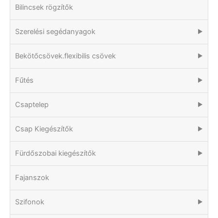
Bilincsek rögzítők
Szerelési segédanyagok
▶
Bekötőcsövek.flexibilis csövek
▶
Fűtés
▶
Csaptelep
▶
Csap Kiegészítők
▶
Fürdőszobai kiegészítők
▶
Fajanszok
Szifonok
▶