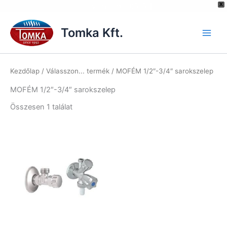
[hurrytimer id="6515"]
X
Skip
to
Tomka Kft.
content
Kezdőlap
/ Válasszon... termék / MOFÉM 1/2″-3/4″ sarokszelep
MOFÉM 1/2″-3/4″ sarokszelep
Összesen 1 találat