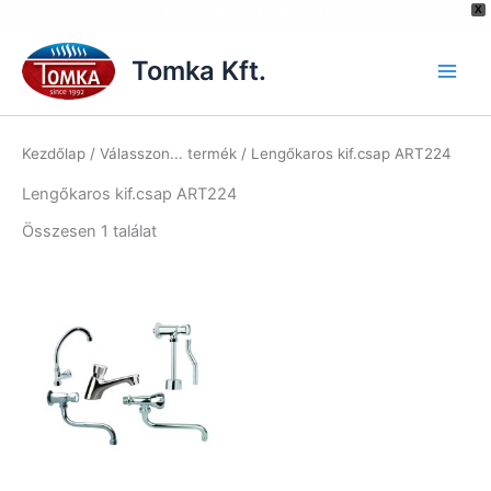
[hurrytimer id="6515"]
X
Skip
to
Tomka Kft.
content
Kezdőlap
/ Válasszon... termék / Lengőkaros kif.csap ART224
Lengőkaros kif.csap ART224
Összesen 1 találat