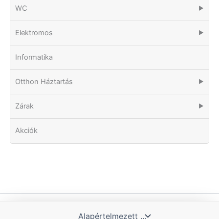
WC
▶
Elektromos
▶
Informatika
Otthon Háztartás
▶
Zárak
▶
Akciók
Copyright © 2026 Tomka Kft. | Powered by Blue Hill IT Solutions