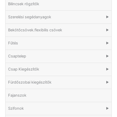
Bilincsek rögzítők
Szerelési segédanyagok
▶
Bekötőcsövek.flexibilis csövek
▶
Fűtés
▶
Csaptelep
▶
Csap Kiegészítők
▶
Fürdőszobai kiegészítők
▶
Fajanszok
Szifonok
▶