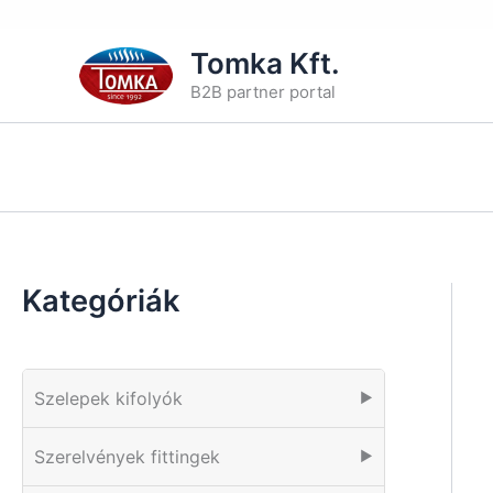
Skip
Tomka Kft.
to
B2B partner portal
content
Kategóriák
Szelepek kifolyók
▶
Szerelvények fittingek
▶