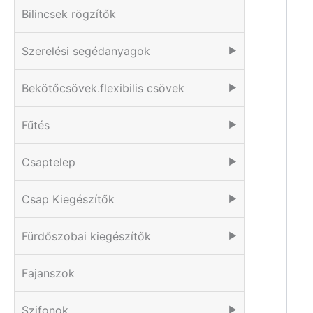
Bilincsek rögzítők
Szerelési segédanyagok
▶
Bekötőcsövek.flexibilis csövek
▶
Fűtés
▶
Csaptelep
▶
Csap Kiegészítők
▶
Fürdőszobai kiegészítők
▶
Fajanszok
Szifonok
▶