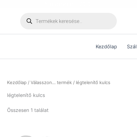
[hurrytimer id="6515"]
Products
search
Kezdőlap
Szál
Kezdőlap
/ Válasszon... termék / légtelenítő kulcs
légtelenítő kulcs
Összesen 1 találat