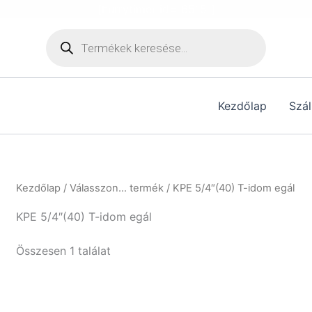
[hurrytimer id="6515"]
Products
search
Kezdőlap
Szál
Kezdőlap
/ Válasszon... termék / KPE 5/4″(40) T-idom egál
KPE 5/4″(40) T-idom egál
Összesen 1 találat