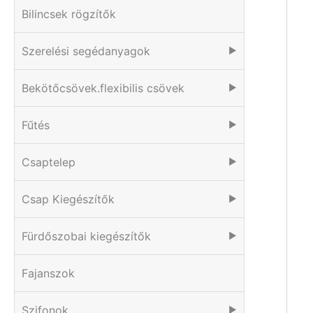
Bilincsek rögzítők
Szerelési segédanyagok
▶
Bekötőcsövek.flexibilis csövek
▶
Fűtés
▶
Csaptelep
▶
Csap Kiegészítők
▶
Fürdőszobai kiegészítők
▶
Fajanszok
Szifonok
▶