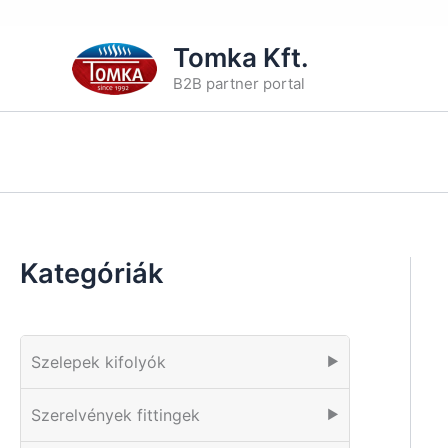
Skip
Tomka Kft.
to
B2B partner portal
content
Kategóriák
Szelepek kifolyók
▶
Szerelvények fittingek
▶