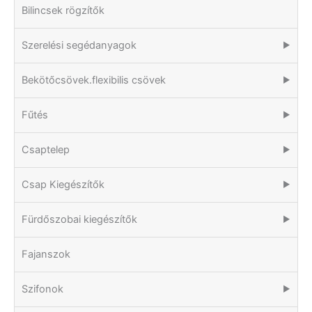
Bilincsek rögzítők
Szerelési segédanyagok
▶
Bekötőcsövek.flexibilis csövek
▶
Fűtés
▶
Csaptelep
▶
Csap Kiegészítők
▶
Fürdőszobai kiegészítők
▶
Fajanszok
Szifonok
▶