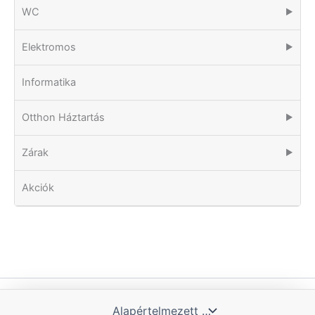
WC
▶
Elektromos
▶
Informatika
Otthon Háztartás
▶
Zárak
▶
Akciók
Copyright © 2026 Tomka Kft. | Powered by Blue Hill IT Solutions