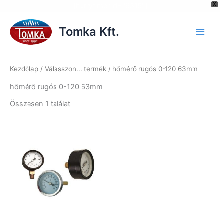
[hurrytimer id="6515"]
X
Skip
to
Tomka Kft.
content
Kezdőlap
/ Válasszon... termék / hőmérő rugós 0-120 63mm
hőmérő rugós 0-120 63mm
Összesen 1 találat