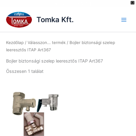
[hurrytimer id="6515"]
X
Skip
to
Tomka Kft.
content
Kezdőlap
/ Válasszon... termék / Bojler biztonsági szelep
leeresztős ITAP Art367
Bojler biztonsági szelep leeresztős ITAP Art367
Összesen 1 találat