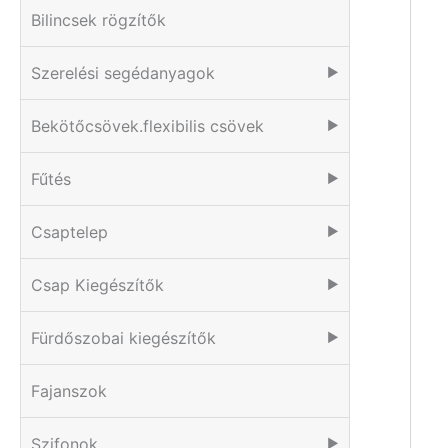
Bilincsek rögzítők
Szerelési segédanyagok
▶
Bekötőcsövek.flexibilis csövek
▶
Fűtés
▶
Csaptelep
▶
Csap Kiegészítők
▶
Fürdőszobai kiegészítők
▶
Fajanszok
Szifonok
▶