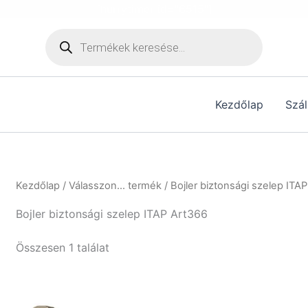
[hurrytimer id="6515"]
Products
search
Kezdőlap
Szál
Kezdőlap
/ Válasszon... termék / Bojler biztonsági szelep ITA
Bojler biztonsági szelep ITAP Art366
Összesen 1 találat