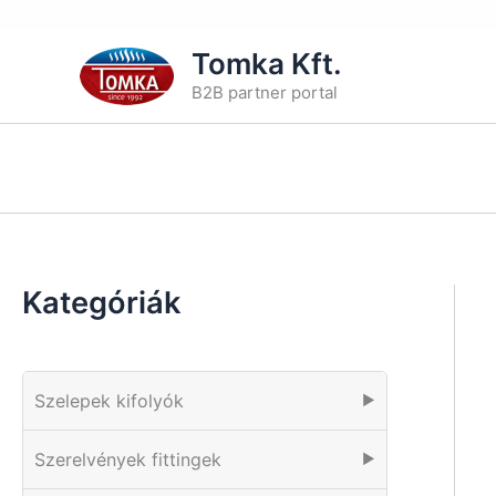
Skip
Tomka Kft.
to
B2B partner portal
content
Kategóriák
Szelepek kifolyók
▶
Szerelvények fittingek
▶