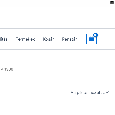
X
lítás
Termékek
Kosár
Pénztár
P Art366