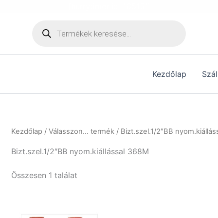
[hurrytimer id="6515"]
Products
search
Kezdőlap
Szál
Kezdőlap
/ Válasszon... termék / Bizt.szel.1/2″BB nyom.kiállá
Bizt.szel.1/2″BB nyom.kiállással 368M
Összesen 1 találat