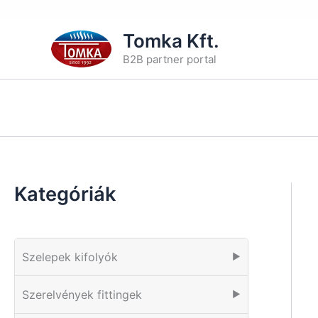
Skip
Tomka Kft.
to
B2B partner portal
content
Kategóriák
Szelepek kifolyók
▶
Szerelvények fittingek
▶