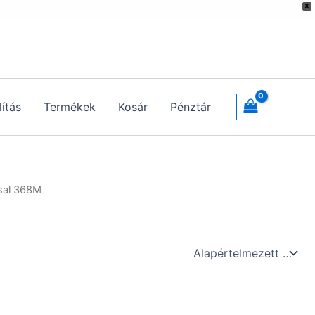
X
lítás
Termékek
Kosár
Pénztár
ssal 368M