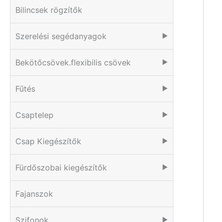
Bilincsek rögzítők
Szerelési segédanyagok
▶
Bekötőcsövek.flexibilis csövek
▶
Fűtés
▶
Csaptelep
▶
Csap Kiegészítők
▶
Fürdőszobai kiegészítők
▶
Fajanszok
Szifonok
▶