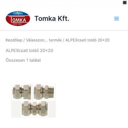
[hurrytimer id="6515"]
X
Skip
to
Tomka Kft.
content
Kezdőlap
/ Válasszon... termék / ALPEXcsatl toldó 20×20
ALPEXcsatl toldó 20×20
Összesen 1 találat