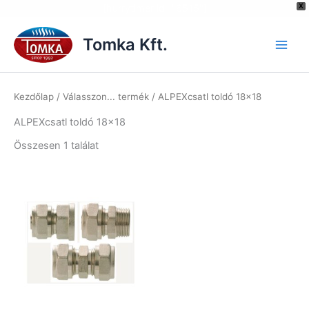
[hurrytimer id="6515"]
X
Skip
to
Tomka Kft.
content
Kezdőlap
/ Válasszon... termék / ALPEXcsatl toldó 18x18
ALPEXcsatl toldó 18x18
Összesen 1 találat