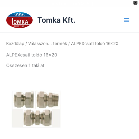
[hurrytimer id="6515"]
X
Skip
to
Tomka Kft.
content
Kezdőlap
/ Válasszon... termék / ALPEXcsatl toldó 16×20
ALPEXcsatl toldó 16×20
Összesen 1 találat