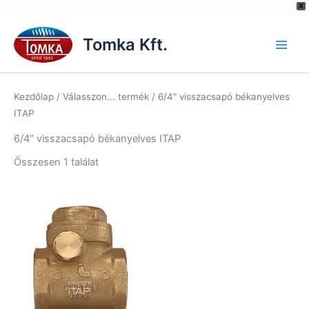
[hurrytimer id="6515"]
X
Skip
to
Tomka Kft.
content
Kezdőlap
/ Válasszon... termék / 6/4″ visszacsapó békanyelves
ITAP
6/4″ visszacsapó békanyelves ITAP
Összesen 1 találat