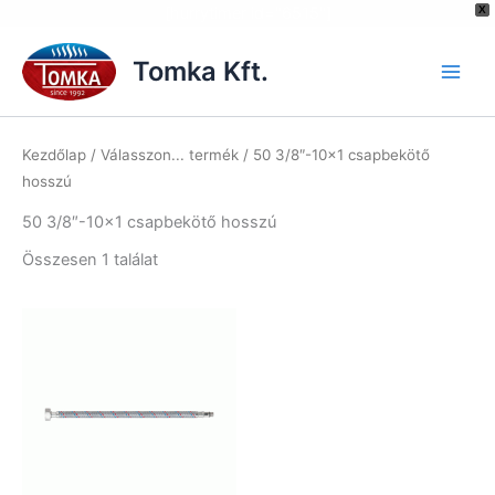
[hurrytimer id="6515"]
X
Skip
to
Tomka Kft.
content
Kezdőlap
/ Válasszon... termék / 50 3/8″-10×1 csapbekötő
hosszú
50 3/8″-10×1 csapbekötő hosszú
Összesen 1 találat