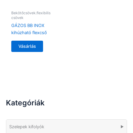
Bekötőcsövek.flexibilis
csövek
GÁZOS BB INOX
kihúzható flexcső
Vásárlás
Kategóriák
Szelepek kifolyók
▶