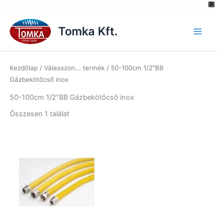
[hurrytimer id="6515"]
X
Skip
to
Tomka Kft.
content
Kezdőlap
/ Válasszon... termék / 50-100cm 1/2″BB
Gázbekötőcső inox
50-100cm 1/2″BB Gázbekötőcső inox
Összesen 1 találat