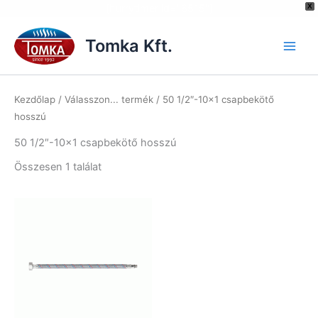
[hurrytimer id="6515"]
X
Skip
to
Tomka Kft.
content
Kezdőlap
/ Válasszon... termék / 50 1/2″-10×1 csapbekötő
hosszú
50 1/2″-10×1 csapbekötő hosszú
Összesen 1 találat