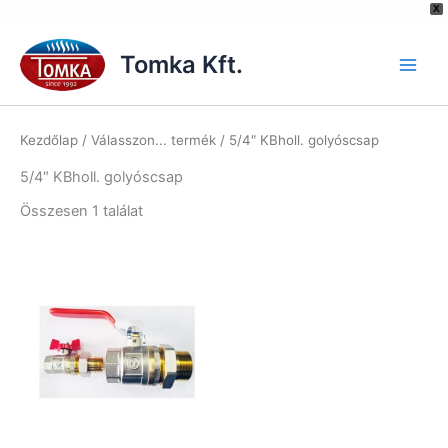
[hurrytimer id="6515"]
X
Skip
to
Tomka Kft.
content
Kezdőlap
/ Válasszon... termék / 5/4″ KBholl. golyóscsap
5/4″ KBholl. golyóscsap
Összesen 1 találat