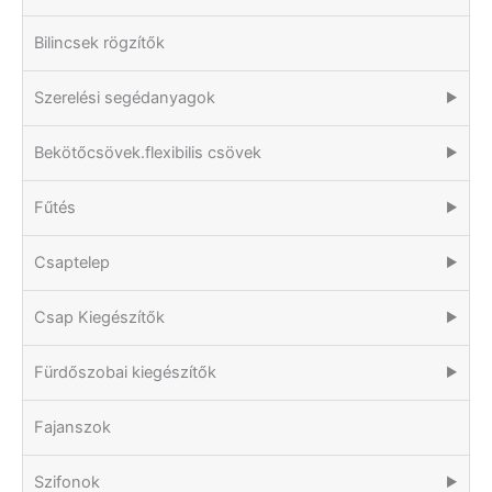
Bilincsek rögzítők
Szerelési segédanyagok
▶
Bekötőcsövek.flexibilis csövek
▶
Fűtés
▶
Csaptelep
▶
Csap Kiegészítők
▶
Fürdőszobai kiegészítők
▶
Fajanszok
Szifonok
▶