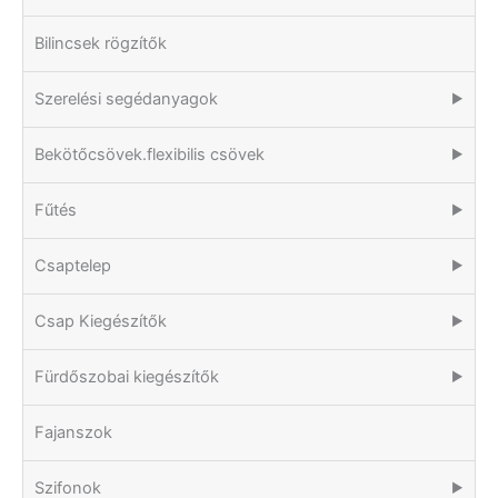
Bilincsek rögzítők
Szerelési segédanyagok
▶
Bekötőcsövek.flexibilis csövek
▶
Fűtés
▶
Csaptelep
▶
Csap Kiegészítők
▶
Fürdőszobai kiegészítők
▶
Fajanszok
Szifonok
▶