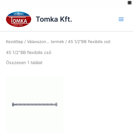
[hurrytimer id="6515"]
X
Skip
to
Tomka Kft.
content
Kezdőlap
/ Válasszon... termék / 45 1/2″BB flexibilis cső
45 1/2″BB flexibilis cső
Összesen 1 találat